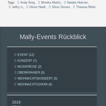
Tags:
Andy Borg
,
Monika Martin
,
Natalie Holzner
,
Jeffry Li
,
Oliver Haidt
,
Silvio Simoni
,
Theresa Ritter
Mally-Events Rückblick
EVENT (12)
KONZERT (7)
MUSIKREISE (2)
OBERKRAINER (5)
WEIHNACHTSKONZERT (5)
WEIHNACHTSSHOW (6)
2019