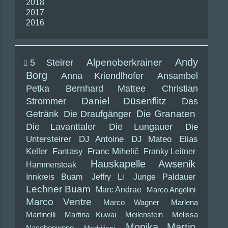
2018
2017
2016
Andy
5 Steirer
Alpenoberkrainer
Borg
Anna Kriendlhofer
Ansambel
Petka
Bernhard Mattee
Christian
Daniel Düsenflitz
Strommer
Das
Die Granaten
Getränk
Die Draufgänger
Die Lavanttaler
Die Lungauer
Die
Untersteirer
DJ Antoine
DJ Mateo
Elias
Keller
Fantasy
Franc Mihelič
Franky Leitner
Hauskapelle Awsenik
Hammerstoak
Innkreis Buam
Jeffry Li
Junge Paldauer
Lechner Buam
Marc Andrae
Marco Angelini
Marco Ventre
Marco Wagner
Marlena
Martinelli
Martina Kuwai
Meilenstein
Melissa
Monika Martin
Naschenweng
Modrijiani