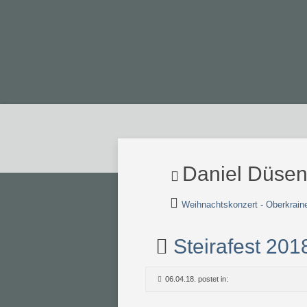
Daniel Düsenf
Weihnachtskonzert - Oberkrainer
Steirafest 201
06.04.18. postet in: