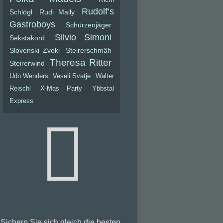
Rudolf‘s
Schlögl
Rudi Mally
Gastroboys
Schürzenjäger
Silvio Simoni
Sekstakord
Slovenski Zvoki
Steirerschmäh
Theresa Ritter
Steirerwind
Udo Wenders
Veseli Svatje
Walter
Reischl
X-Mas Party
Ybbstal
Express
Sichern Sie sich gleich die besten