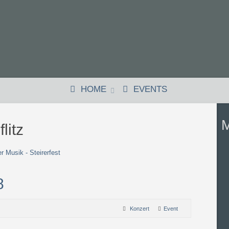
HOME
EVENTS
M
litz
 Musik - Steirerfest
8
Konzert
Event