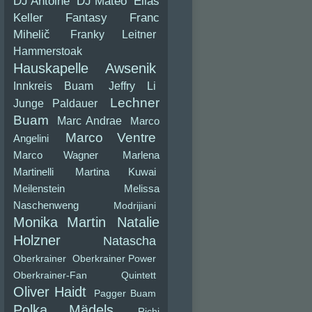
DJ Antoine
DJ Mateo
Elias
Keller
Fantasy
Franc
Mihelič
Franky Leitner
Hammerstoak
Hauskapelle Awsenik
Innkreis Buam
Jeffry Li
Lechner
Junge Paldauer
Buam
Marc Andrae
Marco
Marco Ventre
Angelini
Marco Wagner
Marlena
Martinelli
Martina Kuwai
Meilenstein
Melissa
Naschenweng
Modrijiani
Monika Martin
Natalie
Holzner
Natascha
Oberkrainer
Oberkrainer Power
Oberkrainer-Fan Quintett
Oliver Haidt
Pagger Buam
Polka Mädels
Richi